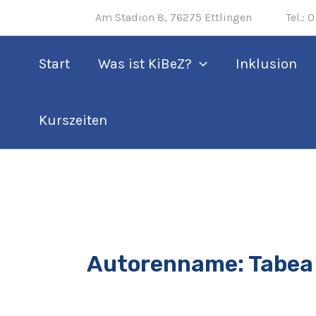
Zum
Seitennummerierung
Am Stadion 8, 76275 Ettlingen Tel.: 07
Inhalt
der
springen
Beiträge
Start
Was ist KiBeZ?
Inklusion
Kurszeiten
Autorenname: Tabea 